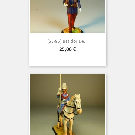
(SE-96) Batidor De...
Precio
25,00 €