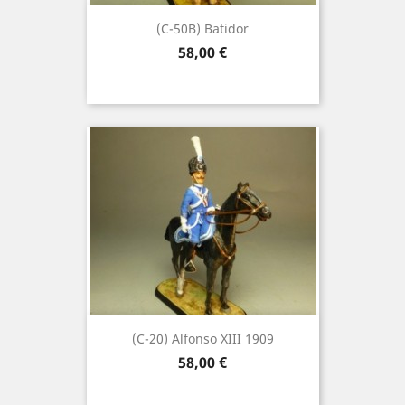
(C-50B) Batidor
Precio
58,00 €
(C-20) Alfonso XIII 1909
Precio
58,00 €