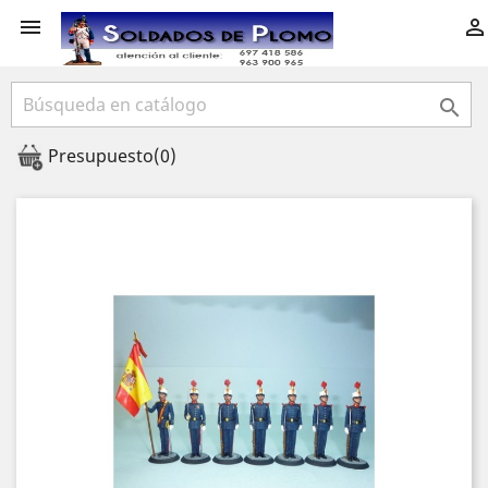



Presupuesto
(0)