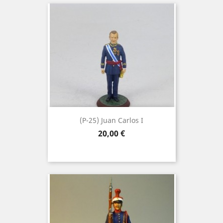
(P-25) Juan Carlos I
Precio
20,00 €