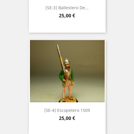
(SE-3) Ballestero De...
Precio
25,00 €
(SE-4) Escopetero 1509
Precio
25,00 €