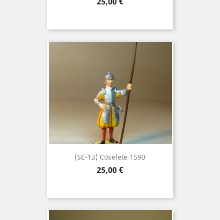
Precio
25,00 €
(SE-13) Coselete 1590
Precio
25,00 €