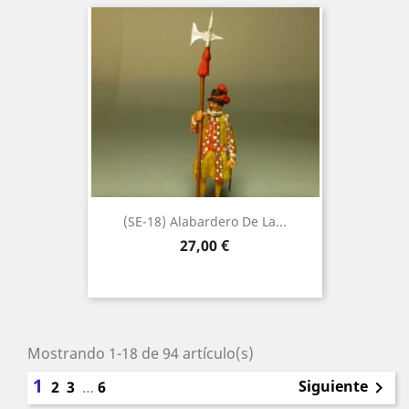
(SE-18) Alabardero De La...
Precio
27,00 €
Mostrando 1-18 de 94 artículo(s)
1
Siguiente
2
3
…
6
