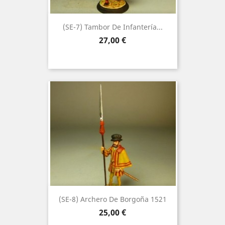
(SE-7) Tambor De Infantería...
Precio
27,00 €
(SE-8) Archero De Borgoña 1521
Precio
25,00 €