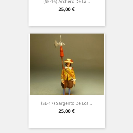
(SE-16) Archero De La...
Precio
25,00 €
(SE-17) Sargento De Los...
Precio
25,00 €