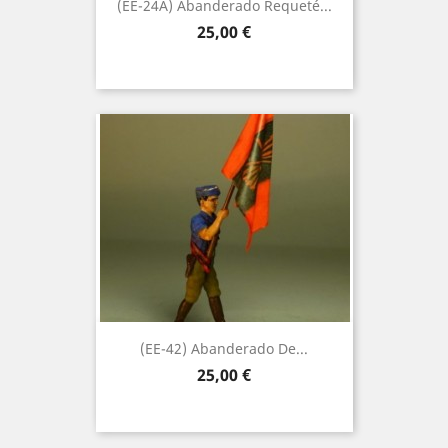
(EE-24A) Abanderado Requeté...
Precio
25,00 €
(EE-42) Abanderado De...
Precio
25,00 €