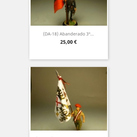
(DA-18) Abanderado 3º...
Precio
25,00 €