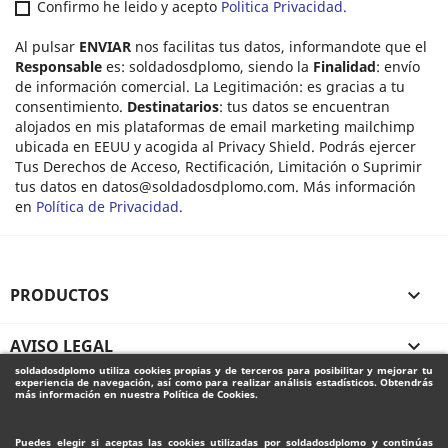
Confirmo he leido y acepto
Politica Privacidad.
Al pulsar
ENVIAR
nos facilitas tus datos, informandote que el
Responsable
es: soldadosdplomo, siendo la
Finalidad
: envío
de información comercial. La Legitimación: es gracias a tu
consentimiento.
Destinatarios
: tus datos se encuentran
alojados en mis plataformas de email marketing mailchimp
ubicada en EEUU y acogida al Privacy Shield. Podrás ejercer
Tus Derechos de Acceso, Rectificación, Limitación o Suprimir
tus datos en
datos@soldadosdplomo.com
. Más información
en
Política de Privacidad.
PRODUCTOS

AVISO LEGAL

soldadosdplomo
utiliza cookies propias y de terceros para posibilitar y mejorar tu
experiencia de navegación, así como para realizar análisis estadísticos. Obtendrás
SU CUENTA

más información en nuestra Política de Cookies.
Puedes elegir si aceptas las cookies utilizadas por
soldadosdplomo
y continúas