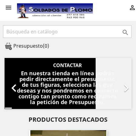



Presupuesto
(0)
Anterior
Sigu
CONTACTAR
En nuestra tienda en línea podrás
pedir directamente el presupuesto


de tus figuras, selecciona las que
deseas y nos pondremos en contacto
contigo tan pronto como recibamos
la petición de Presupuesto.
PRODUCTOS DESTACADOS