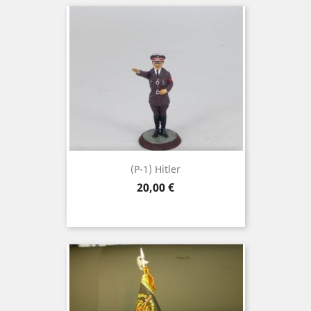
(P-1) Hitler
Precio
20,00 €