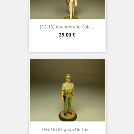
(EG-15) Abanderado Gala...
Precio
25,00 €
(EG-16) Brigada De Las...