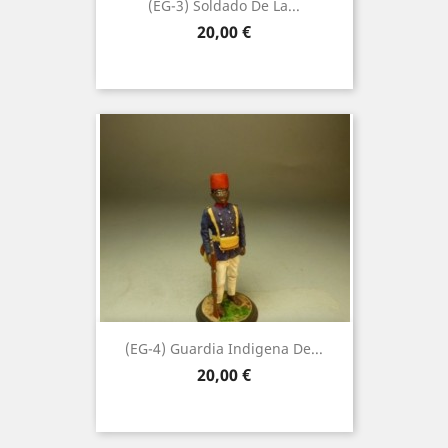
(EG-3) Soldado De La...
Precio
20,00 €
(EG-4) Guardia Indigena De...
Precio
20,00 €