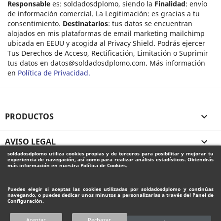
Responsable
es: soldadosdplomo, siendo la
Finalidad
: envío
de información comercial. La Legitimación: es gracias a tu
consentimiento.
Destinatarios
: tus datos se encuentran
alojados en mis plataformas de email marketing mailchimp
ubicada en EEUU y acogida al Privacy Shield. Podrás ejercer
Tus Derechos de Acceso, Rectificación, Limitación o Suprimir
tus datos en
datos@soldadosdplomo.com
. Más información
en
Política de Privacidad.
PRODUCTOS

AVISO LEGAL

soldadosdplomo
utiliza cookies propias y de terceros para posibilitar y mejorar tu
experiencia de navegación, así como para realizar análisis estadísticos. Obtendrás
SU CUENTA

más información en nuestra Política de Cookies.
Puedes elegir si aceptas las cookies utilizadas por
soldadosdplomo
y continúas
INFORMACIÓN DE LA TIENDA
navegando, o puedes dedicar unos minutos a personalizarlas a través del
Panel de
Configuración.
Copyright 2020
Diseño web valencia
por
Aceptar
Rechazar