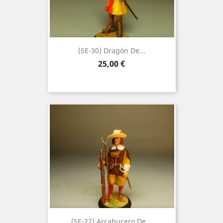
(SE-30) Dragón De...
Precio
25,00 €
(SE-22) Arcabucero De...