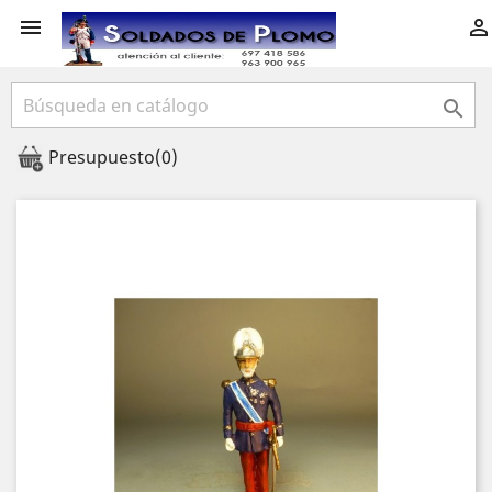



Presupuesto
(0)