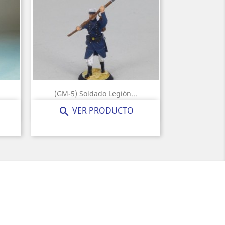
(GM-5) Soldado Legión...
Precio
20,00 €
VER PRODUCTO
