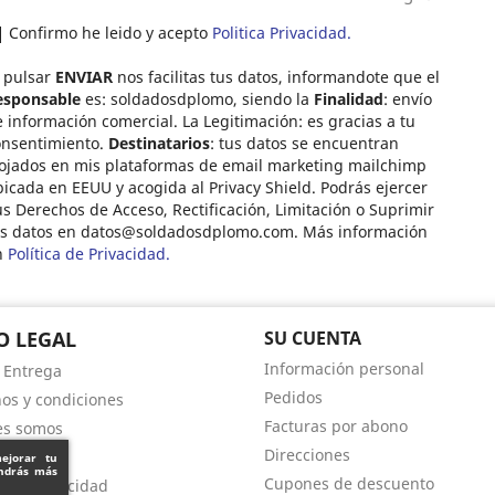
Confirmo he leido y acepto
Politica Privacidad.
 pulsar
ENVIAR
nos facilitas tus datos, informandote que el
esponsable
es: soldadosdplomo, siendo la
Finalidad
: envío
 información comercial. La Legitimación: es gracias a tu
onsentimiento.
Destinatarios
: tus datos se encuentran
ojados en mis plataformas de email marketing mailchimp
icada en EEUU y acogida al Privacy Shield. Podrás ejercer
s Derechos de Acceso, Rectificación, Limitación o Suprimir
us datos en
datos@soldadosdplomo.com
. Más información
n
Política de Privacidad.
O LEGAL
SU CUENTA
Información personal
- Entrega
Pedidos
os y condiciones
Facturas por abono
es somos
Direcciones
s de pago
mejorar tu
endrás más
Cupones de descuento
a de privacidad