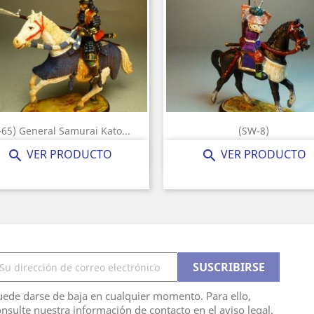
-65) General Samurai Kato...
(SW-8)
Precio
Precio
85,00 €
30,00 €
VER PRODUCTO
VER PRODUCTO


ede darse de baja en cualquier momento. Para ello,
nsulte nuestra información de contacto en el aviso legal.