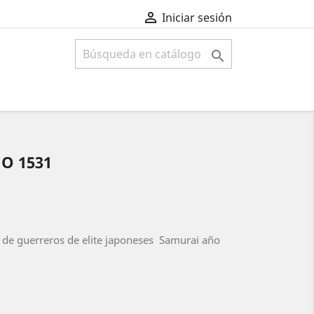

Iniciar sesión

ÑO 1531
 de guerreros de elite japoneses Samurai año