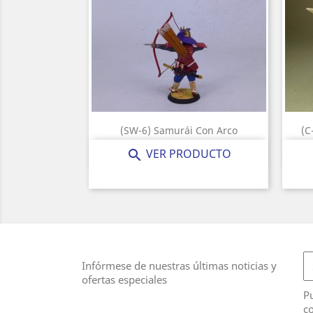
(SW-6) Samurái Con Arco
(C
Precio
25,00 €
VER PRODUCTO

Infórmese de nuestras últimas noticias y
ofertas especiales
Pu
co