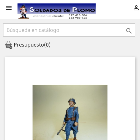



Presupuesto
(0)