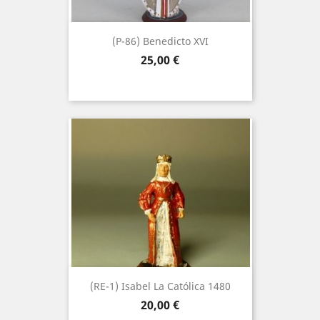
(P-86) Benedicto XVI
Precio
25,00 €
(RE-1) Isabel La Católica 1480
Precio
20,00 €