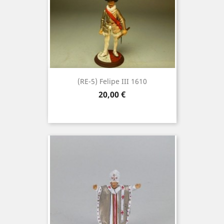
(RE-5) Felipe III 1610
Precio
20,00 €