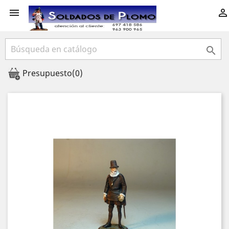



Presupuesto
(0)