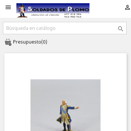



Presupuesto
(0)