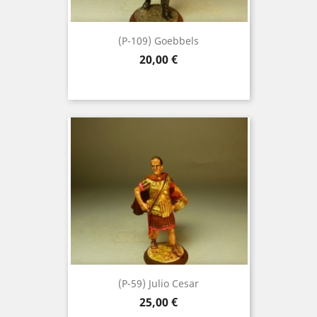
(P-109) Goebbels
Precio
20,00 €
(P-59) Julio Cesar
Precio
25,00 €