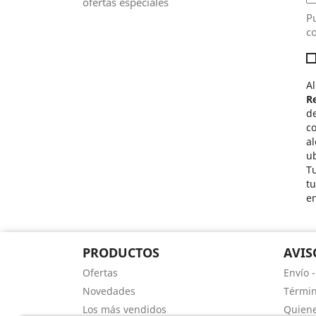
ofertas especiales
Pu
co
Al
R
de
c
al
ub
Tu
t
e
PRODUCTOS
AVIS
Ofertas
Envío 
Novedades
Términ
Los más vendidos
Quien