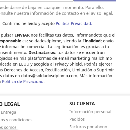
ede darse de baja en cualquier momento. Para ello,
nsulte nuestra información de contacto en el aviso legal.
Confirmo he leido y acepto
Politica Privacidad.
 pulsar
ENVIAR
nos facilitas tus datos, informandote que el
esponsable
es: soldadosdplomo, siendo la
Finalidad
: envío
 información comercial. La Legitimación: es gracias a tu
onsentimiento.
Destinatarios
: tus datos se encuentran
ojados en mis plataformas de email marketing mailchimp
icada en EEUU y acogida al Privacy Shield. Podrás ejercer
s Derechos de Acceso, Rectificación, Limitación o Suprimir
us datos en
datos@soldadosdplomo.com
. Más información
n
Política de Privacidad.
O LEGAL
SU CUENTA
Información personal
- Entrega
Pedidos
os y condiciones
Facturas por abono
es somos