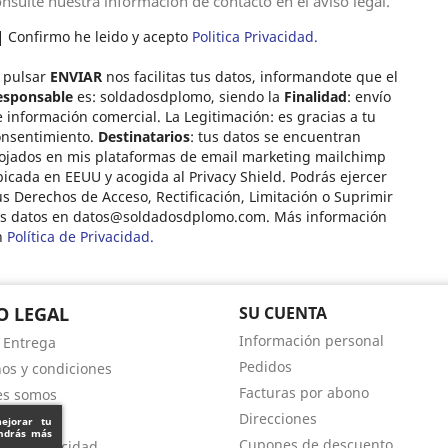
nsulte nuestra información de contacto en el aviso legal.
Confirmo he leido y acepto
Politica Privacidad.
 pulsar
ENVIAR
nos facilitas tus datos, informandote que el
esponsable
es: soldadosdplomo, siendo la
Finalidad
: envío
 información comercial. La Legitimación: es gracias a tu
onsentimiento.
Destinatarios
: tus datos se encuentran
ojados en mis plataformas de email marketing mailchimp
icada en EEUU y acogida al Privacy Shield. Podrás ejercer
s Derechos de Acceso, Rectificación, Limitación o Suprimir
us datos en
datos@soldadosdplomo.com
. Más información
n
Política de Privacidad.
O LEGAL
SU CUENTA
Información personal
- Entrega
Pedidos
os y condiciones
Facturas por abono
es somos
Direcciones
s de pago
mejorar tu
endrás más
Cupones de descuento
a de privacidad