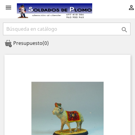



Presupuesto
(0)