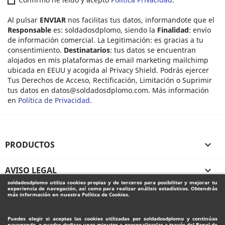
Al pulsar
ENVIAR
nos facilitas tus datos, informandote que el
Responsable
es: soldadosdplomo, siendo la
Finalidad
: envío
de información comercial. La Legitimación: es gracias a tu
consentimiento.
Destinatarios
: tus datos se encuentran
alojados en mis plataformas de email marketing mailchimp
ubicada en EEUU y acogida al Privacy Shield. Podrás ejercer
Tus Derechos de Acceso, Rectificación, Limitación o Suprimir
tus datos en
datos@soldadosdplomo.com
. Más información
en
Política de Privacidad.
PRODUCTOS

AVISO LEGAL

soldadosdplomo
utiliza cookies propias y de terceros para posibilitar y mejorar tu
experiencia de navegación, así como para realizar análisis estadísticos. Obtendrás
SU CUENTA

más información en nuestra Política de Cookies.
Puedes elegir si aceptas las cookies utilizadas por
soldadosdplomo
y continúas
INFORMACIÓN DE LA TIENDA
navegando, o puedes dedicar unos minutos a personalizarlas a través del
Panel de