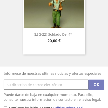
(LEG-22) Soldado Del 4º...
Precio
20,00 €
Infórmese de nuestras últimas noticias y ofertas especiales
Puede darse de baja en cualquier momento. Para ello,
consulte nuestra información de contacto en el aviso legal.
Confirmo he leido y acepto
Politica Privacidad.