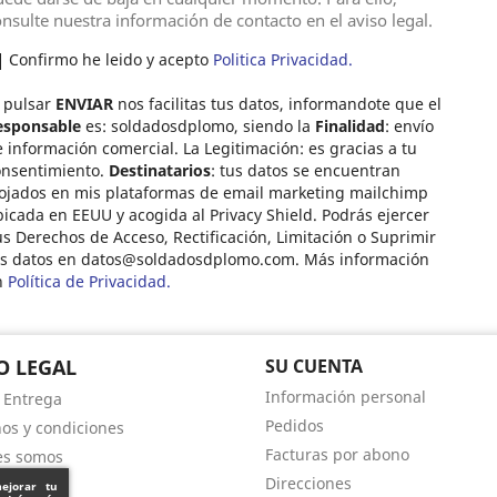
nsulte nuestra información de contacto en el aviso legal.
Confirmo he leido y acepto
Politica Privacidad.
 pulsar
ENVIAR
nos facilitas tus datos, informandote que el
esponsable
es: soldadosdplomo, siendo la
Finalidad
: envío
 información comercial. La Legitimación: es gracias a tu
onsentimiento.
Destinatarios
: tus datos se encuentran
ojados en mis plataformas de email marketing mailchimp
icada en EEUU y acogida al Privacy Shield. Podrás ejercer
s Derechos de Acceso, Rectificación, Limitación o Suprimir
us datos en
datos@soldadosdplomo.com
. Más información
n
Política de Privacidad.
O LEGAL
SU CUENTA
Información personal
- Entrega
Pedidos
os y condiciones
Facturas por abono
es somos
Direcciones
s de pago
mejorar tu