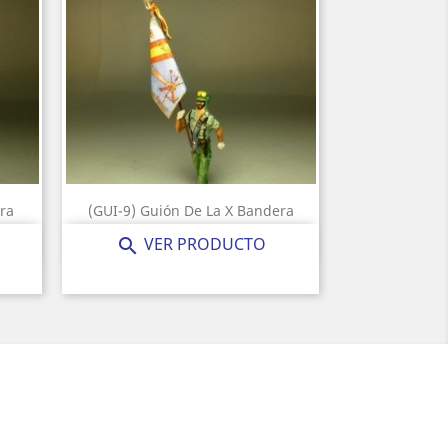
ra
(GUI-9) Guión De La X Bandera
Precio
25,00 €
VER PRODUCTO
