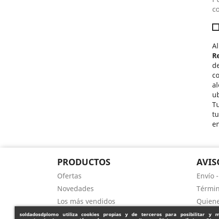
co
Al
R
de
c
al
ub
Tu
t
e
PRODUCTOS
AVIS
Ofertas
Envío 
Novedades
Términ
Los más vendidos
Quien
Contacte con nosotros
Forma
soldadosdplomo
utiliza cookies propias y de terceros para posibilitar y 