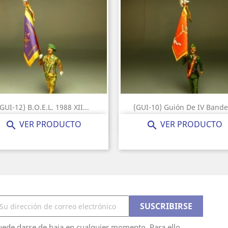
(GUI-12) B.O.E.L. 1988 XII...
(GUI-10) Guión De IV Bande
Precio
Precio
25,00 €
25,00 €
VER PRODUCTO
VER PRODUCTO


ede darse de baja en cualquier momento. Para ello,