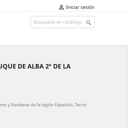

Iniciar sesión

UQUE DE ALBA 2º DE LA
es y Banderas de la legión Española, Tercio