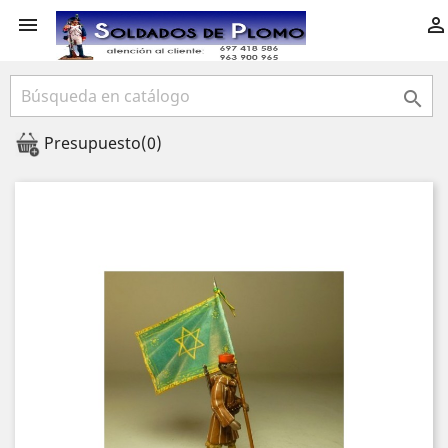



Presupuesto
(0)