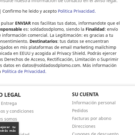
nsulte nuestra información de contacto en el aviso legal.
Confirmo he leido y acepto
Politica Privacidad.
 pulsar
ENVIAR
nos facilitas tus datos, informandote que el
esponsable
es: soldadosdplomo, siendo la
Finalidad
: envío
 información comercial. La Legitimación: es gracias a tu
onsentimiento.
Destinatarios
: tus datos se encuentran
ojados en mis plataformas de email marketing mailchimp
icada en EEUU y acogida al Privacy Shield. Podrás ejercer
s Derechos de Acceso, Rectificación, Limitación o Suprimir
us datos en
datos@soldadosdplomo.com
. Más información
n
Política de Privacidad.
O LEGAL
SU CUENTA
Información personal
- Entrega
Pedidos
os y condiciones
Facturas por abono
es somos
Direcciones
s de pago
mejorar tu
endrás más
Cupones de descuento
a de privacidad