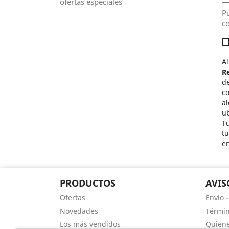
ofertas especiales
Pu
co
Al
R
de
c
al
ub
Tu
t
e
PRODUCTOS
AVIS
Ofertas
Envío 
Novedades
Términ
Los más vendidos
Quien