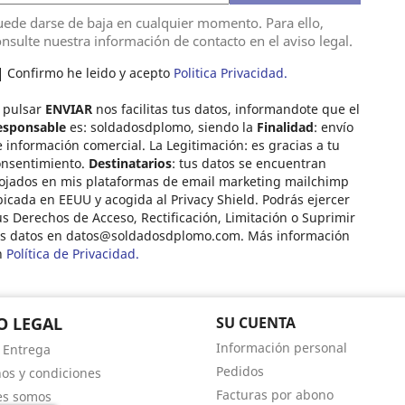
ede darse de baja en cualquier momento. Para ello,
nsulte nuestra información de contacto en el aviso legal.
Confirmo he leido y acepto
Politica Privacidad.
 pulsar
ENVIAR
nos facilitas tus datos, informandote que el
esponsable
es: soldadosdplomo, siendo la
Finalidad
: envío
 información comercial. La Legitimación: es gracias a tu
onsentimiento.
Destinatarios
: tus datos se encuentran
ojados en mis plataformas de email marketing mailchimp
icada en EEUU y acogida al Privacy Shield. Podrás ejercer
s Derechos de Acceso, Rectificación, Limitación o Suprimir
us datos en
datos@soldadosdplomo.com
. Más información
n
Política de Privacidad.
O LEGAL
SU CUENTA
Información personal
- Entrega
Pedidos
os y condiciones
Facturas por abono
es somos