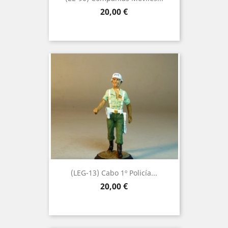
Precio
20,00 €
(LEG-13) Cabo 1º Policía...
Precio
20,00 €