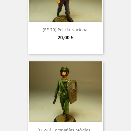
(EE-70) Policía Nacional
Precio
20,00 €
(EE-90) Compañías Móviles...