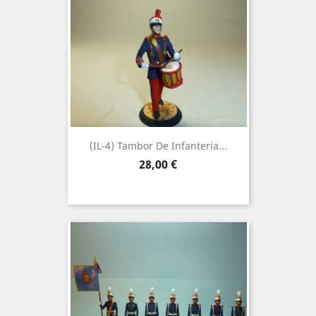
(IL-4) Tambor De Infanteria...
Precio
28,00 €