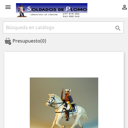



Presupuesto
(0)