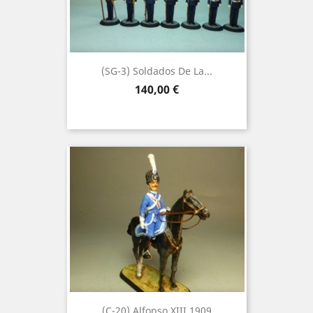
(SG-3) Soldados De La...
Precio
140,00 €
(C-20) Alfonso XIII 1909