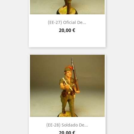
(EE-27) Oficial De...
Precio
20,00 €
(EE-28) Soldado De...
Precio
20,00 €