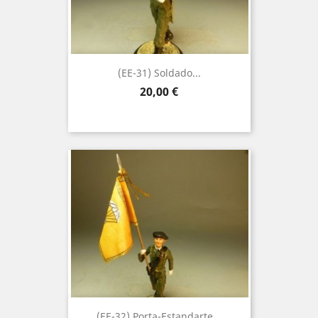
(EE-31) Soldado...
Precio
20,00 €
(EE-32) Porta-Estandarte...