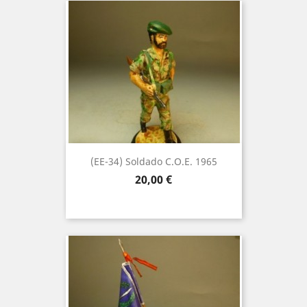
(EE-34) Soldado C.O.E. 1965
Precio
20,00 €