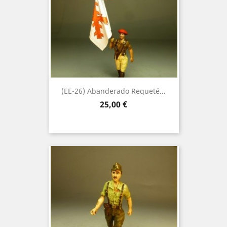
(EE-26) Abanderado Requeté...
Precio
25,00 €