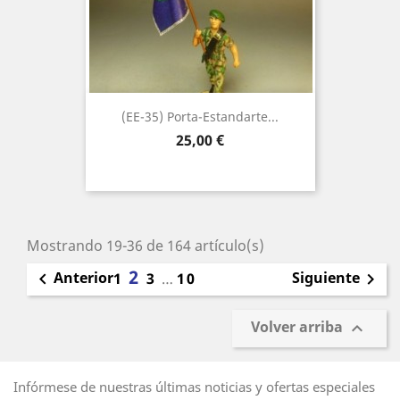
(EE-35) Porta-Estandarte...
Precio
25,00 €
Mostrando 19-36 de 164 artículo(s)
2
Anterior
Siguiente

1
3
…
10

Volver arriba

Infórmese de nuestras últimas noticias y ofertas especiales