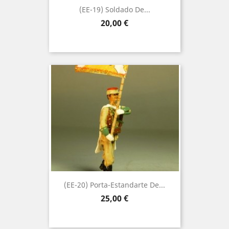
(EE-19) Soldado De...
Precio
20,00 €
(EE-20) Porta-Estandarte De...
Precio
25,00 €