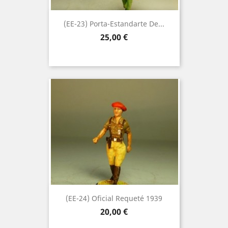
(EE-23) Porta-Estandarte De...
Precio
25,00 €
(EE-24) Oficial Requeté 1939
Precio
20,00 €